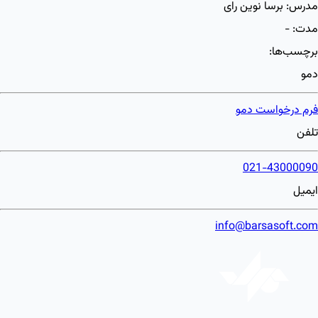
مدرس:
برسا نوین رای
مدت:
-
برچسب‌ها:
دمو
فرم درخواست دمو
تلفن
021-43000090
ایمیل
info@barsasoft.com