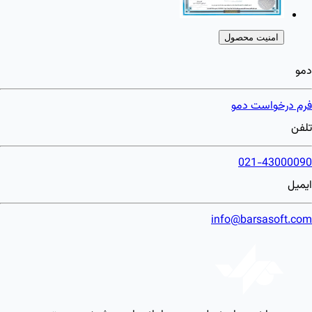
امنیت محصول
دمو
فرم درخواست دمو
تلفن
021-43000090
ایمیل
info@barsasoft.com