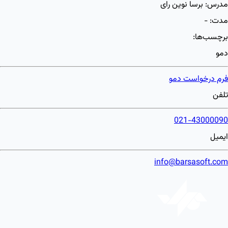
مدرس:
برسا نوین رای
مدت:
-
برچسب‌ها:
دمو
فرم درخواست دمو
تلفن
021-43000090
ایمیل
info@barsasoft.com