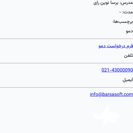
مدرس:
برسا نوین رای
مدت:
-
برچسب‌ها:
دمو
فرم درخواست دمو
تلفن
021-43000090
ایمیل
info@barsasoft.com