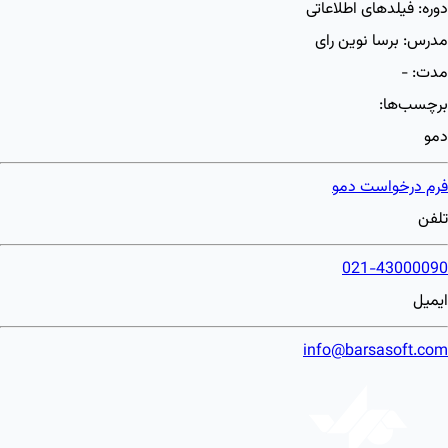
دوره:
فیلدهای اطلاعاتی
مدرس:
برسا نوین رای
مدت:
-
برچسب‌ها:
دمو
فرم درخواست دمو
تلفن
021-43000090
ایمیل
info@barsasoft.com