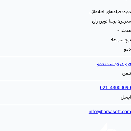
دوره:
فیلدهای اطلاعاتی
مدرس:
برسا نوین رای
مدت:
-
برچسب‌ها:
دمو
فرم درخواست دمو
تلفن
021-43000090
ایمیل
info@barsasoft.com