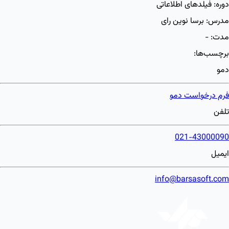
دوره:
فیلدهای اطلاعاتی
مدرس:
برسا نوین رای
مدت:
-
برچسب‌ها:
دمو
فرم درخواست دمو
تلفن
021-43000090
ایمیل
info@barsasoft.com