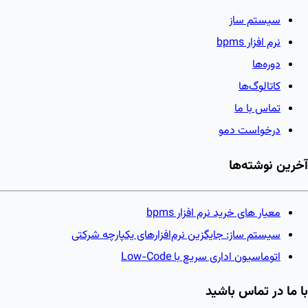
سیستم ساز
نرم افزار bpms
دوره‌ها
کاتالوگ‌ها
تماس با ما
درخواست دمو
آخرین نوشته‌ها
معیار های خرید نرم افزار bpms
سیستم ساز: جایگزین نرم‌افزارهای یکپارچه شرکتی
اتوماسیون اداری سریع با Low-Code
با ما در تماس باشید