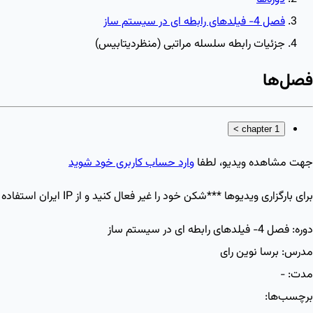
فصل 4- فیلدهای رابطه ای در سیستم ساز
جزئیات رابطه سلسله مراتبی (منظردیتابیس)
فصل‌ها
>
chapter 1
جهت مشاهده ویدیو، لطفا
وارد حساب کاربری خود شوید
برای بارگزاری ویدیو‌ها ***شکن خود را غیر فعال کنید و از IP ایران استفاده کنید
دوره:
فصل 4- فیلدهای رابطه ای در سیستم ساز
مدرس:
برسا نوین رای
مدت:
-
برچسب‌ها: