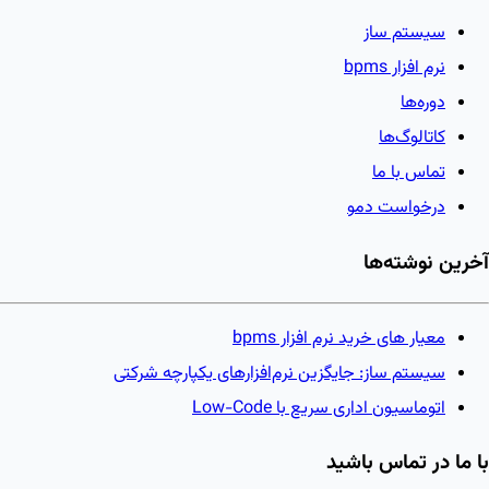
سیستم ساز
نرم افزار bpms
دوره‌ها
کاتالوگ‌ها
تماس با ما
درخواست دمو
آخرین نوشته‌ها
معیار های خرید نرم افزار bpms
سیستم ساز: جایگزین نرم‌افزارهای یکپارچه شرکتی
اتوماسیون اداری سریع با Low-Code
با ما در تماس باشید